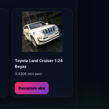
Toyota Land Cruiser 1:24
Beyaz
3.330
₺
(KDV dahil)
Devamını oku