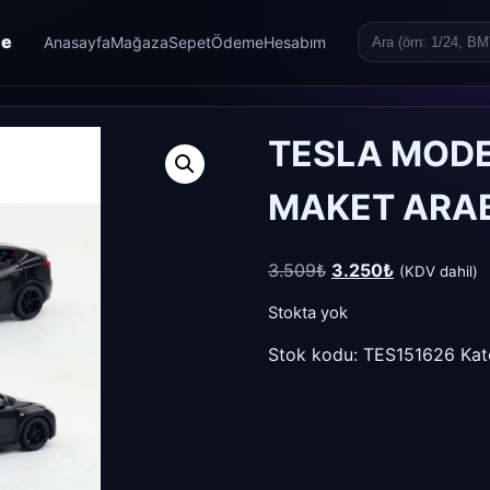
re
Anasayfa
Mağaza
Sepet
Ödeme
Hesabım
Search
for:
TESLA MODE
MAKET ARAB
Orijinal
Şu
3.509
₺
3.250
₺
(KDV dahil)
fiyat:
andaki
Stokta yok
3.509₺.
fiyat:
3.250₺.
Stok kodu:
TES151626
Kat