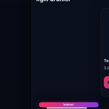
Te
3.
İndirim!