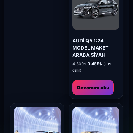
AUDİ Q5 1:24
MODEL MAKET
ARABA SİYAH
Orijinal
Şu
4.509
₺
3.455
₺
(KDV
fiyat:
andaki
dahil)
4.509₺.
fiyat:
3.455₺.
Devamını oku