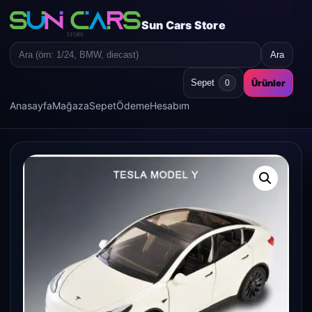
Sun Cars Store
Ara
Search
for:
Ürünler
Sepet
0
Anasayfa
Mağaza
Sepet
Ödeme
Hesabım