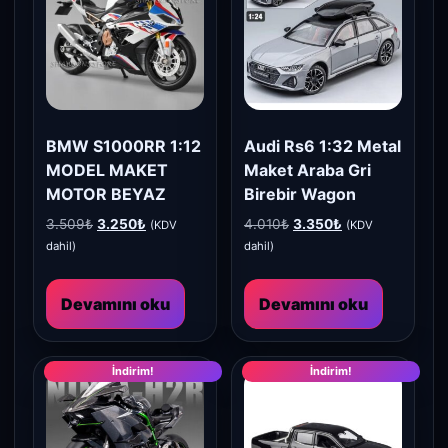
BMW S1000RR 1:12
Audi Rs6 1:32 Metal
MODEL MAKET
Maket Araba Gri
MOTOR BEYAZ
Birebir Wagon
Orijinal
Şu
Orijinal
Şu
3.509
₺
3.250
₺
4.010
₺
3.350
₺
(KDV
(KDV
fiyat:
andaki
fiyat:
andaki
dahil)
dahil)
3.509₺.
fiyat:
4.010₺.
fiyat:
3.250₺.
3.350₺.
Devamını oku
Devamını oku
İndirim!
İndirim!