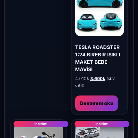
TESLA ROADSTER
1:24 BİREBİR IŞIKLI
MAKET BEBE
MAVİSİ
Orijinal
Şu
4.010
₺
3.600
₺
(KDV
fiyat:
andaki
dahil)
4.010₺.
fiyat:
3.600₺.
Devamını oku
İndirim!
İndirim!