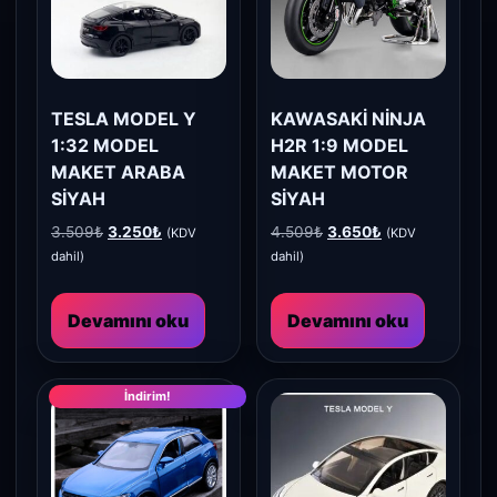
TESLA MODEL Y
KAWASAKİ NİNJA
1:32 MODEL
H2R 1:9 MODEL
MAKET ARABA
MAKET MOTOR
SİYAH
SİYAH
Orijinal
Şu
Orijinal
Şu
3.509
₺
3.250
₺
4.509
₺
3.650
₺
(KDV
(KDV
fiyat:
andaki
fiyat:
andaki
dahil)
dahil)
3.509₺.
fiyat:
4.509₺.
fiyat:
3.250₺.
3.650₺.
Devamını oku
Devamını oku
İndirim!