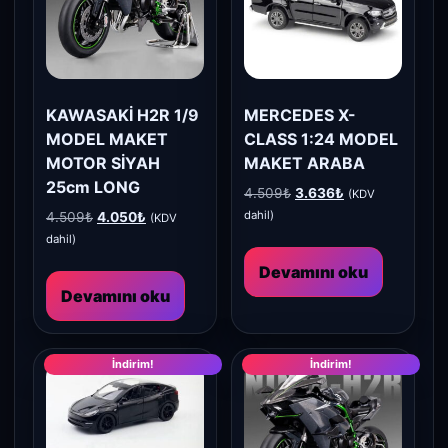
KAWASAKİ H2R 1/9
MERCEDES X-
MODEL MAKET
CLASS 1:24 MODEL
MOTOR SİYAH
MAKET ARABA
25cm LONG
Orijinal
Şu
4.509
₺
3.636
₺
(KDV
fiyat:
andaki
Orijinal
Şu
dahil)
4.509
₺
4.050
₺
(KDV
4.509₺.
fiyat:
fiyat:
andaki
dahil)
3.636₺.
4.509₺.
fiyat:
Devamını oku
4.050₺.
Devamını oku
İndirim!
İndirim!