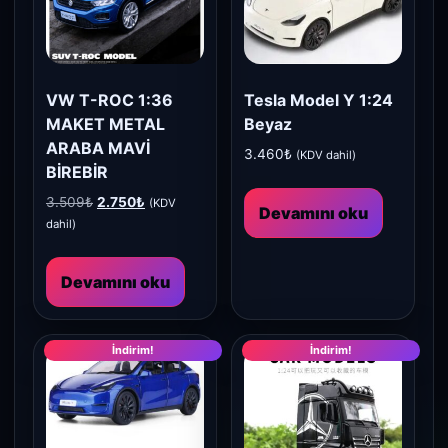
VW T-ROC 1:36
Tesla Model Y 1:24
MAKET METAL
Beyaz
ARABA MAVİ
3.460
₺
(KDV dahil)
BİREBİR
Orijinal
Şu
3.509
₺
2.750
₺
(KDV
Devamını oku
fiyat:
andaki
dahil)
3.509₺.
fiyat:
2.750₺.
Devamını oku
İndirim!
İndirim!