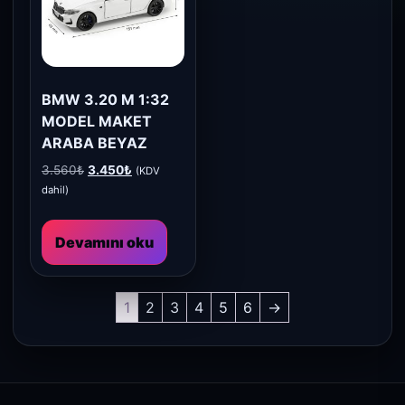
BMW 3.20 M 1:32
MODEL MAKET
ARABA BEYAZ
Orijinal
Şu
3.560
₺
3.450
₺
(KDV
fiyat:
andaki
dahil)
3.560₺.
fiyat:
3.450₺.
Devamını oku
1
2
3
4
5
6
→