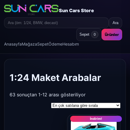
Sun Cars Store
Ara
Search
for:
Ürünler
Sepet
0
Anasayfa
Mağaza
Sepet
Ödeme
Hesabım
1:24 Maket Arabalar
Popülerliğe
63 sonuçtan 1-12 arası gösteriliyor
göre
sıralandı
İndirim!