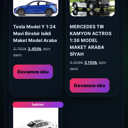
Tesla Model Y 1:24
MERCEDES TIR
Mavi Birebir Isikli
KAMYON ACTROS
Maket Model Araba
1:36 MODEL
MAKET ARABA
Orijinal
Şu
3.760
₺
3.450
₺
(KDV
SİYAH
fiyat:
andaki
dahil)
3.760₺.
fiyat:
Orijinal
Şu
4.509
₺
3.150
₺
(KDV
3.450₺.
fiyat:
andaki
dahil)
Devamını oku
4.509₺.
fiyat:
3.150₺.
Devamını oku
İndirim!