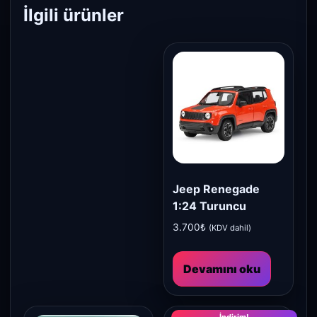
İlgili ürünler
Jeep Renegade
1:24 Turuncu
3.700
₺
(KDV dahil)
Devamını oku
İndirim!