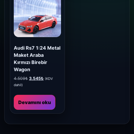
Audi Rs7 1:24 Metal
Maket Araba
Kırmızı Birebir
Wagon
Orijinal
Şu
4.509
₺
3.545
₺
(KDV
fiyat:
andaki
dahil)
4.509₺.
fiyat:
3.545₺.
Devamını oku