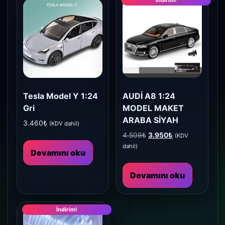
Tesla Model Y 1:24
AUDİ A8 1:24
Gri
MODEL MAKET
ARABA SİYAH
3.460
₺
(KDV dahil)
Orijinal
Şu
4.509
₺
3.950
₺
(KDV
fiyat:
andaki
dahil)
Devamını oku
4.509₺.
fiyat:
3.950₺.
Devamını oku
İndirim!