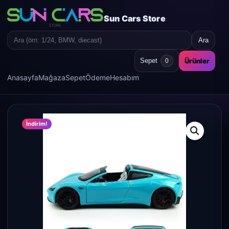
Sun Cars Store
Ara
Search
for:
Ürünler
Sepet
0
Anasayfa
Mağaza
Sepet
Ödeme
Hesabım
İndirim!