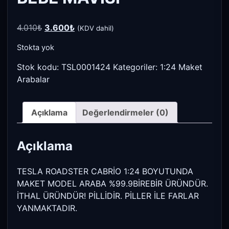
Orijinal
Şu
4.010
₺
3.600
₺
(KDV dahil)
fiyat:
andaki
Stokta yok
4.010₺.
fiyat:
3.600₺.
Stok kodu:
TSL0001424
Kategoriler:
1:24 Maket
Arabalar
Açıklama
Değerlendirmeler (0)
Açıklama
TESLA ROADSTER CABRİO 1:24 BOYUTUNDA
MAKET MODEL ARABA %99.9BİREBİR ÜRÜNDÜR.
İTHAL ÜRÜNDÜR! PİLLİDİR. PİLLER İLE FARLAR
YANMAKTADIR.