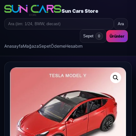
Sun Cars Store
Ara
Search
for:
Ürünler
Sepet
0
Anasayfa
Mağaza
Sepet
Ödeme
Hesabım