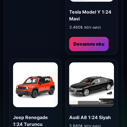
Tesla Model Y 1:24
Mavi
3.460
₺
(KDV dahil)
Devamını oku
Jeep Renegade
Audi A8 1:24 Siyah
1:24 Turuncu
3.660
₺
(KDV dahil)