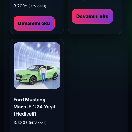
3.700
₺
(KDV dahil)
Devamını oku
Devamını oku
Ford Mustang
Mach-E 1:24 Yeşil
[Hediyeli]
3.330
₺
(KDV dahil)