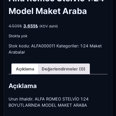
Model Maket Araba
Orijinal
Şu
4.509
₺
3.655
₺
(KDV dahil)
fiyat:
andaki
Stokta yok
4.509₺.
fiyat:
3.655₺.
Stok kodu:
ALFA000011
Kategoriler:
1:24 Maket
Arabalar
Açıklama
Değerlendirmeler (0)
Açıklama
Urun ithaldir. ALFA ROMEO STELVİO 1:24
BOYUTLARİNDA MODEL MAKET ARABA