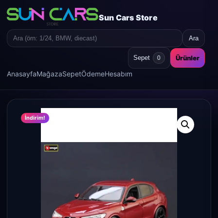
Sun Cars Store
Ara
Search
for:
Ürünler
Sepet
0
Anasayfa
Mağaza
Sepet
Ödeme
Hesabım
İndirim!