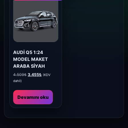
AUDİ Q5 1:24
MODEL MAKET
ARABA SİYAH
Orijinal
Şu
4.509
₺
3.455
₺
(KDV
fiyat:
andaki
dahil)
4.509₺.
fiyat:
3.455₺.
Devamını oku