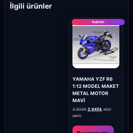
İlgili ürünler
İndirim!
YAMAHA YZF R6
1:12 MODEL MAKET
METAL MOTOR
MAVİ
Orijinal
Şu
3.509
₺
2.945
₺
(KDV
fiyat:
andaki
dahil)
3.509₺.
fiyat:
2.945₺.
Devamını oku