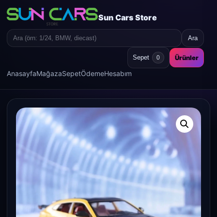
Sun Cars Store
Ara
Search
for:
Ürünler
Sepet
0
Anasayfa
Mağaza
Sepet
Ödeme
Hesabım