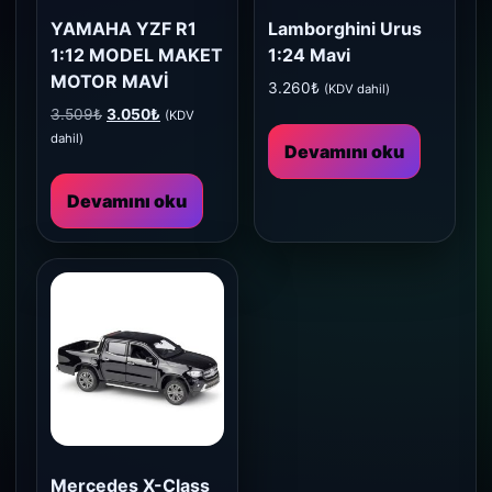
YAMAHA YZF R1
Lamborghini Urus
1:12 MODEL MAKET
1:24 Mavi
MOTOR MAVİ
3.260
₺
(KDV dahil)
Orijinal
Şu
3.509
₺
3.050
₺
(KDV
fiyat:
andaki
dahil)
Devamını oku
3.509₺.
fiyat:
3.050₺.
Devamını oku
Mercedes X-Class