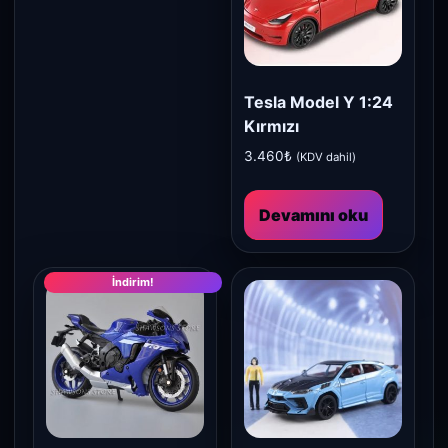
Tesla Model Y 1:24
Kırmızı
3.460
₺
(KDV dahil)
Devamını oku
İndirim!