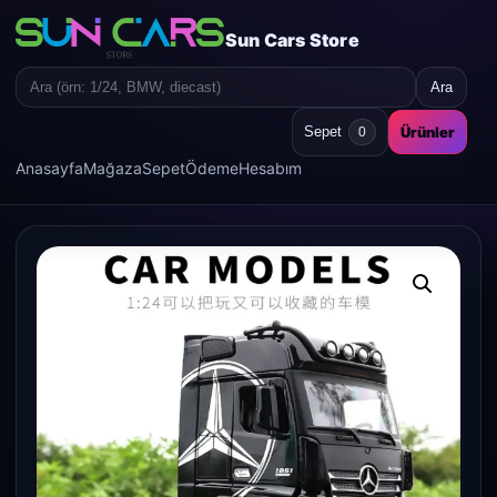
Sun Cars Store
Ara
Search
for:
Ürünler
Sepet
0
Anasayfa
Mağaza
Sepet
Ödeme
Hesabım