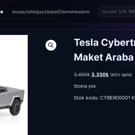
re
Anasayfa
Mağaza
Sepet
Ödeme
Hesabım
Search
for:
Tesla Cybert
Maket Araba 
Orijinal
Şu
3.460
₺
3.350
₺
(KDV dahil)
fiyat:
andaki
Stokta yok
3.460₺.
fiyat:
3.350₺.
Stok kodu:
CYBER00001
K