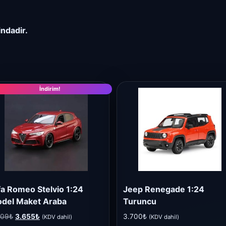
indadir.
İndirim!
fa Romeo Stelvio 1:24
Jeep Renegade 1:24
del Maket Araba
Turuncu
Orijinal
Şu
509
₺
3.655
₺
3.700
₺
(KDV dahil)
(KDV dahil)