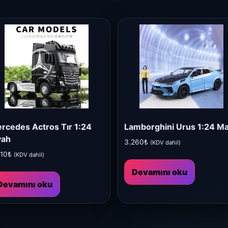
rcedes Actros Tır 1:24
Lamborghini Urus 1:24 Ma
yah
3.260
₺
(KDV dahil)
710
₺
(KDV dahil)
Devamını oku
Devamını oku