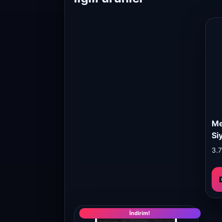
Me
Si
3.
İndirim!