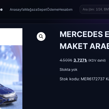
re
Anasayfa
Mağaza
Sepet
Ödeme
Hesabım
Search
for:
MERCEDES E
MAKET ARA
Orijinal
Şu
4.509
₺
3.727
₺
(KDV dahil)
fiyat:
andaki
Stokta yok
4.509₺.
fiyat:
3.727₺.
Stok kodu:
MER6172737
K