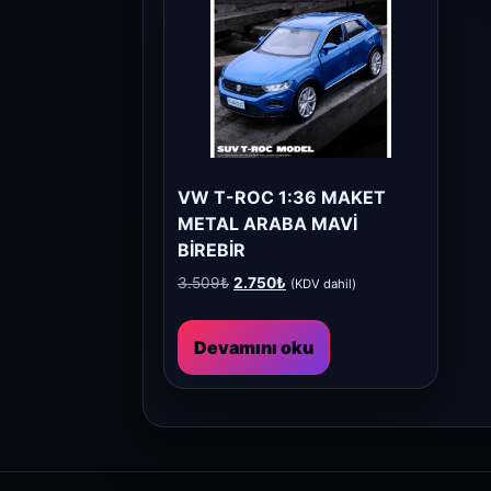
VW T-ROC 1:36 MAKET
METAL ARABA MAVİ
BİREBİR
Orijinal
Şu
3.509
₺
2.750
₺
(KDV dahil)
fiyat:
andaki
3.509₺.
fiyat:
Devamını oku
2.750₺.