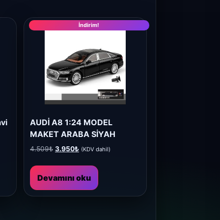
İndirim!
vi
AUDİ A8 1:24 MODEL
MAKET ARABA SİYAH
Orijinal
Şu
4.509
₺
3.950
₺
(KDV dahil)
fiyat:
andaki
4.509₺.
fiyat:
Devamını oku
3.950₺.