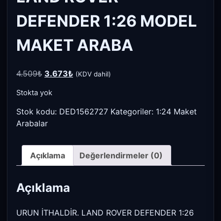
DEFENDER 1:26 MODEL
MAKET ARABA
Orijinal
Şu
4.509
₺
3.673
₺
(KDV dahil)
fiyat:
andaki
Stokta yok
4.509₺.
fiyat:
3.673₺.
Stok kodu:
DED1562727
Kategoriler:
1:24 Maket
Arabalar
Açıklama
Değerlendirmeler (0)
Açıklama
URUN İTHALDİR. LAND ROVER DEFENDER 1:26