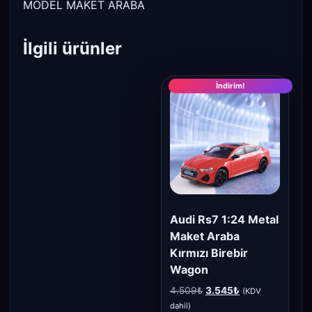
MODEL MAKET ARABA
İlgili ürünler
İndirim!
Audi Rs7 1:24 Metal
Maket Araba
Kırmızı Birebir
Wagon
Orijinal
Şu
4.509
₺
3.545
₺
(KDV
fiyat:
andaki
dahil)