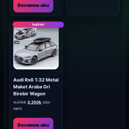
Devamını oku
İndirim!
Audi Rs6 1:32 Metal
Maket Araba Gri
Birebir Wagon
Orijinal
Şu
4.010
₺
3.350
₺
(KDV
fiyat:
andaki
dahil)
4.010₺.
fiyat:
3.350₺.
Devamını oku