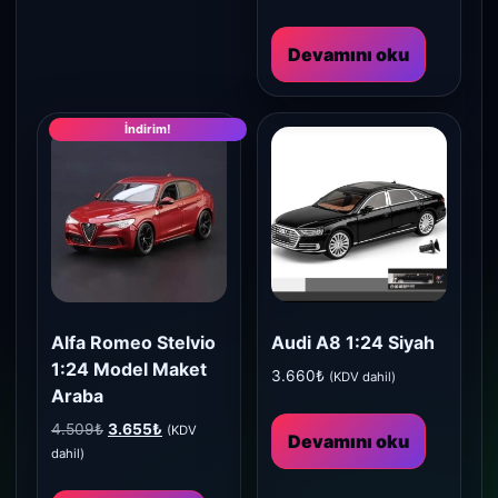
4.509₺.
fiyat:
3.545₺.
Devamını oku
İndirim!
Alfa Romeo Stelvio
Audi A8 1:24 Siyah
1:24 Model Maket
3.660
₺
(KDV dahil)
Araba
Orijinal
Şu
4.509
₺
3.655
₺
(KDV
Devamını oku
fiyat:
andaki
dahil)
4.509₺.
fiyat:
3.655₺.