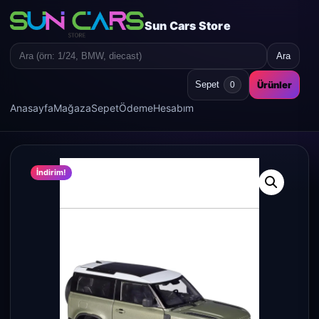
Sun Cars Store
Ara
Search
for:
Ürünler
Sepet
0
Anasayfa
Mağaza
Sepet
Ödeme
Hesabım
İndirim!